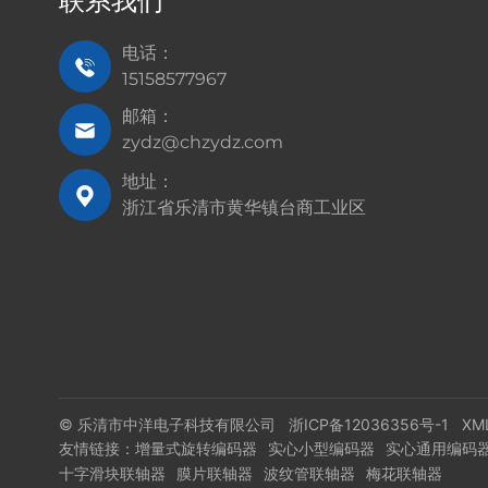
联系我们
电话：
15158577967
邮箱：
zydz@chzydz.com
地址：
浙江省乐清市黄华镇台商工业区
© 乐清市中洋电子科技有限公司
浙ICP备12036356号-1
XM
友情链接：
增量式旋转编码器
实心小型编码器
实心通用编码
十字滑块联轴器
膜片联轴器
波纹管联轴器
梅花联轴器