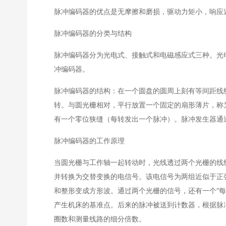
脉冲编码器的优点是无摩擦和磨损，驱动力矩小，响应
脉冲编码器的分类与结构
脉冲编码器分为光电式、接触式和电磁感应式三种。光
冲编码器。
脉冲编码器的结构：在一个圆盘的圆周上刻有等间距线
转。与圆光栅相对，平行放置一个固定的扇形薄片，称为
有一个零位狭缝（每转发出一个脉冲）。脉冲发生器通
脉冲编码器的工作原理
当圆光栅与工作轴一起转动时，光线透过两个光栅的线
并转换为交替变换的电信号。该电信号为两组近似于正弦波
和整形变成方形波。通过两个光栅的信号，还有一个“每
产生机床的基准点。后来的脉冲被送到计数器，根据脉
圈数和测量线路的细分倍数。