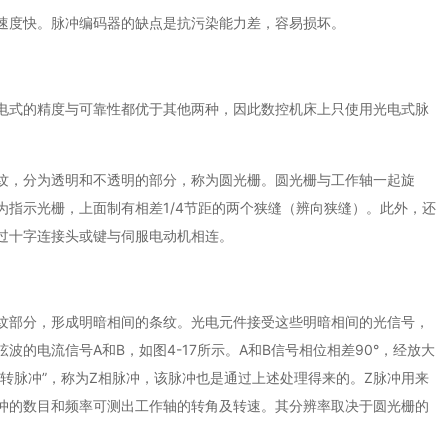
速度快。脉冲编码器的缺点是抗污染能力差，容易损坏。
电式的精度与可靠性都优于其他两种，因此数控机床上只使用光电式脉
纹，分为透明和不透明的部分，称为圆光栅。圆光栅与工作轴一起旋
指示光栅，上面制有相差1/4节距的两个狭缝（辨向狭缝）。此外，还
过十字连接头或键与伺服电动机相连。
纹部分，形成明暗相间的条纹。光电元件接受这些明暗相间的光信号，
的电流信号A和B，如图4-17所示。A和B信号相位相差90°，经放大
转脉冲”，称为Z相脉冲，该脉冲也是通过上述处理得来的。Z脉冲用来
冲的数目和频率可测出工作轴的转角及转速。其分辨率取决于圆光栅的