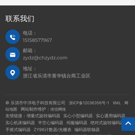
联系我们
电话：
15158577967
邮箱：
zydz@chzydz.com
地址：
浙江省乐清市黄华镇台商工业区
© 乐清市中洋电子科技有限公司
浙ICP备12036356号-1
XML
网
网站制作维护：
站地图
传信网络
友情链接：
增量式旋转编码器
实心小型编码器
实心通用编码器
实心机床编码器
半空心编码器
伺服编码器
绝对式旋转编码器
手摇式编码器
ZY96计数器/光栅表
编码器联轴器