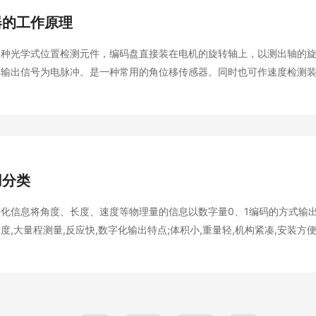
器的工作原理
一种光学式位置检测元件，编码盘直接装在电机的旋转轴上，以测出轴的
输出信号为电脉冲。是一种常用的角位移传感器。同时也可作速度检测装置。 
无摩擦和磨损，驱动力矩小，响应速度快。脉冲编码器的缺点是抗污染能
坏。 脉冲编码器的分类与结构 脉冲编码器分为…
用分类
化信息将角度、长度、速度等物理量的信息以数字量0、1编码的方式输
度,大量程测量,反应快,数字化输出特点;体积小,重量轻,机构紧凑,安装方便
点，故成为当今工业控制系统备受青睐及不可或缺的一部分。 1）以其测量方式来
分，有直线型编码器,旋转型编码器。 2）以其输出…