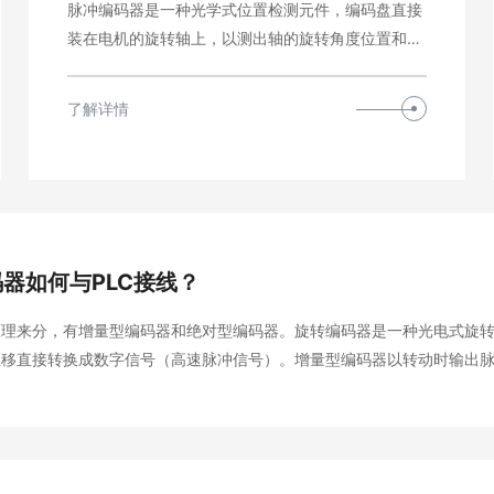
脉冲编码器是一种光学式位置检测元件，编码盘直接
装在电机的旋转轴上，以测出轴的旋转角度位置和速
度变化，其…
了解详情
器如何与PLC接线？
原理来分，有增量型编码器和绝对型编码器。旋转编码器是一种光电式旋
位移直接转换成数字信号（高速脉冲信号）。增量型编码器以转动时输出
位置（PLC） 我们通常用的是增量型编码器，可将增量型编码器的输出
利用PLC的高速计数器对其脉冲信号进行计数，以获得测量结…