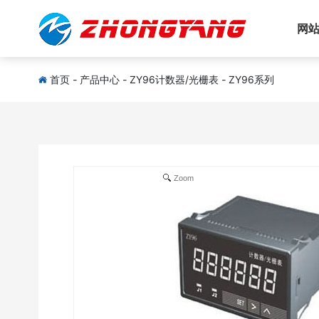
网
首页
-
产品中心
-
ZY96计数器/光栅表
-
ZY96系列
Zoom